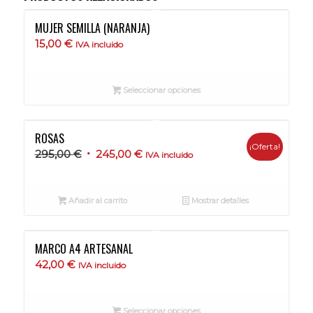
MUJER SEMILLA (NARANJA)
15,00
€
IVA incluido
Seleccionar opciones
ROSAS
¡Oferta!
El
El
295,00
€
245,00
€
IVA incluido
precio
precio
original
actual
Añadir al carrito
Mostrar detalles
era:
es:
295,00 €.
245,00 €.
MARCO A4 ARTESANAL
42,00
€
IVA incluido
Seleccionar opciones