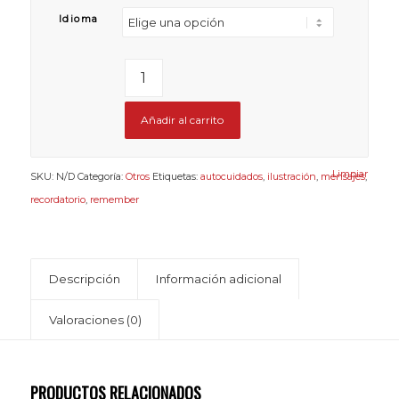
Idioma
Añadir al carrito
Limpiar
SKU:
N/D
Categoría:
Otros
Etiquetas:
autocuidados
,
ilustración
,
mensajes
,
recordatorio
,
remember
Descripción
Información adicional
Valoraciones (0)
PRODUCTOS RELACIONADOS