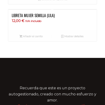
LIBRETA MUJER SEMILLA (LILA)
12,00
€
IVA incluido
Añadir al carrito
Mostrar detalles
Recuerda que este es un proyecto
autogestionado, creado con mucho esfuerzo y
amor.