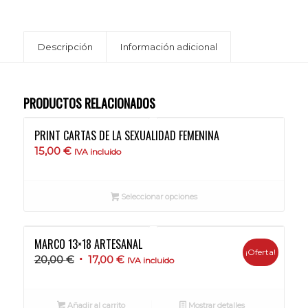
Descripción
Información adicional
PRODUCTOS RELACIONADOS
PRINT CARTAS DE LA SEXUALIDAD FEMENINA
15,00
€
IVA incluido
Seleccionar opciones
MARCO 13×18 ARTESANAL
¡Oferta!
El
El
20,00
€
17,00
€
IVA incluido
precio
precio
original
actual
Añadir al carrito
Mostrar detalles
era:
es: