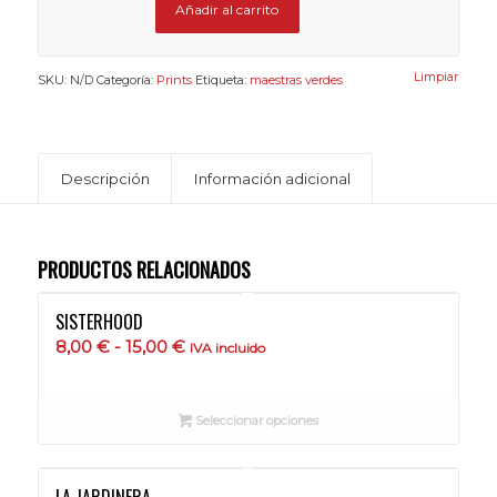
Añadir al carrito
Limpiar
SKU:
N/D
Categoría:
Prints
Etiqueta:
maestras verdes
Descripción
Información adicional
PRODUCTOS RELACIONADOS
SISTERHOOD
Rango
8,00
€
-
15,00
€
IVA incluido
de
precios:
Seleccionar opciones
desde
8,00 €
hasta
LA JARDINERA