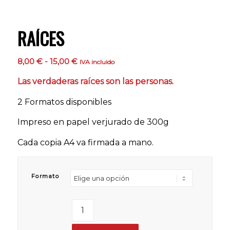
RAÍCES
Rango
8,00
€
-
15,00
€
IVA incluido
de
Las verdaderas raíces son las personas.
precios:
desde
2 Formatos disponibles
8,00 €
hasta
Impreso en papel verjurado de 300g
15,00 €
Cada copia A4 va firmada a mano.
Formato