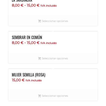
15,00 €
Rango
8,00
€
-
15,00
€
IVA incluido
de
precios:
Seleccionar opciones
desde
8,00 €
hasta
SEMBRAR EN COMÚN
15,00 €
Rango
8,00
€
-
15,00
€
IVA incluido
de
precios:
Seleccionar opciones
desde
8,00 €
hasta
MUJER SEMILLA (ROSA)
15,00 €
15,00
€
IVA incluido
Seleccionar opciones