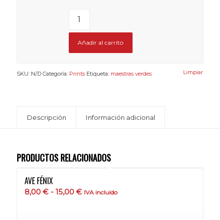
Añadir al carrito
Limpiar
SKU:
N/D
Categoría:
Prints
Etiqueta:
maestras verdes
Descripción
Información adicional
PRODUCTOS RELACIONADOS
AVE FÉNIX
Rango
8,00
€
-
15,00
€
IVA incluido
de
precios: