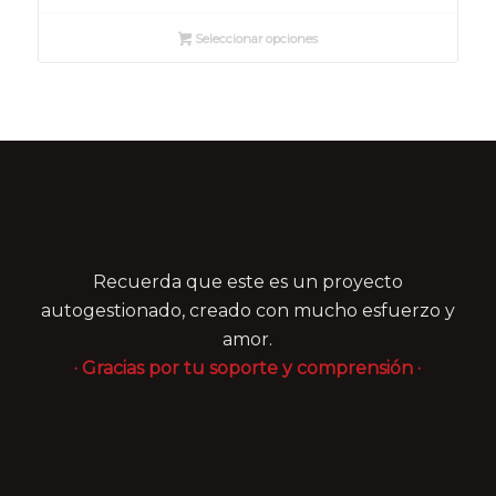
precios:
Seleccionar opciones
desde
8,00 €
hasta
15,00 €
Recuerda que este es un proyecto
autogestionado, creado con mucho esfuerzo y
amor.
· Gracias por tu soporte y comprensión ·