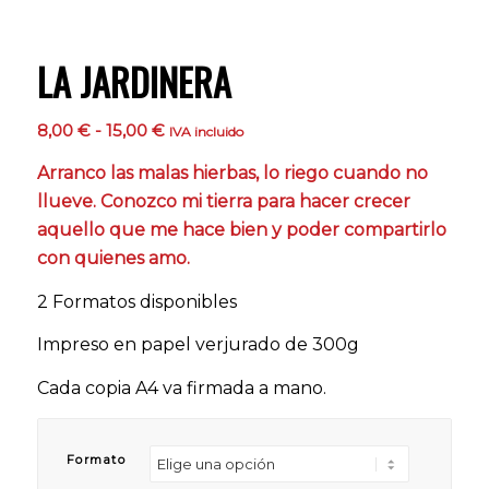
LA JARDINERA
Rango
8,00
€
-
15,00
€
IVA incluido
de
Arranco las malas hierbas, lo riego cuando no
precios:
llueve. Conozco mi tierra para hacer crecer
desde
aquello que me hace bien y poder compartirlo
8,00 €
con quienes amo.
hasta
15,00 €
2 Formatos disponibles
Impreso en papel verjurado de 300g
Cada copia A4 va firmada a mano.
Formato