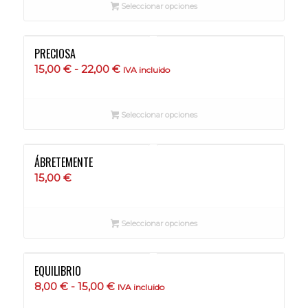
Seleccionar opciones
desde
8,00 €
hasta
PRECIOSA
15,00 €
Rango
15,00
€
-
22,00
€
IVA incluido
de
precios:
Seleccionar opciones
desde
15,00 €
hasta
ÁBRETEMENTE
22,00 €
15,00
€
Seleccionar opciones
EQUILIBRIO
Rango
8,00
€
-
15,00
€
IVA incluido
de