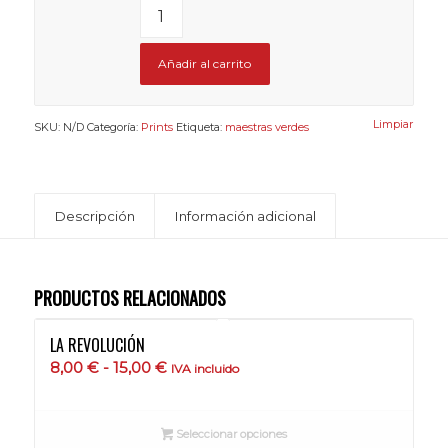
Añadir al carrito
Limpiar
SKU:
N/D
Categoría:
Prints
Etiqueta:
maestras verdes
Descripción
Información adicional
PRODUCTOS RELACIONADOS
LA REVOLUCIÓN
Rango
8,00
€
-
15,00
€
IVA incluido
de
precios:
Seleccionar opciones
desde