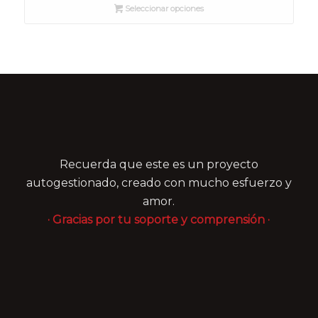
Seleccionar opciones
desde
8,00 €
hasta
15,00 €
Recuerda que este es un proyecto
autogestionado, creado con mucho esfuerzo y
amor.
· Gracias por tu soporte y comprensión ·