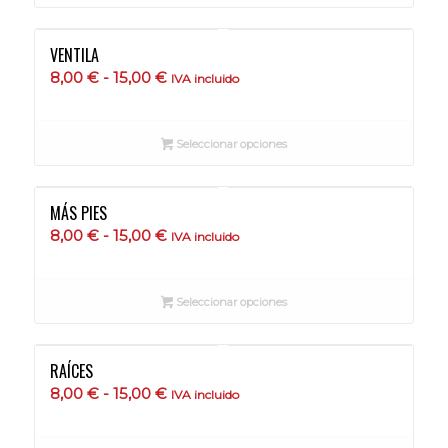
8,00 €
hasta
VENTILA
15,00 €
Rango
8,00
€
-
15,00
€
IVA incluido
de
precios:
Seleccionar opciones
desde
8,00 €
hasta
MÁS PIES
15,00 €
Rango
8,00
€
-
15,00
€
IVA incluido
de
precios:
Seleccionar opciones
desde
8,00 €
hasta
RAÍCES
15,00 €
Rango
8,00
€
-
15,00
€
IVA incluido
de
precios: