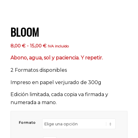
BLOOM
Rango
8,00
€
-
15,00
€
IVA incluido
de
Abono, agua, sol y paciencia. Y repetir.
precios:
desde
2 Formatos disponibles
8,00 €
hasta
Impreso en papel verjurado de 300g
15,00 €
Edición limitada, cada copia va firmada y
numerada a mano.
Formato