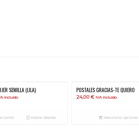
JER SEMILLA (LILA)
POSTALES GRACIAS-TE QUIERO
24,00
€
VA incluido
IVA incluido
l carrito
Mostrar detalles
Seleccionar opciones