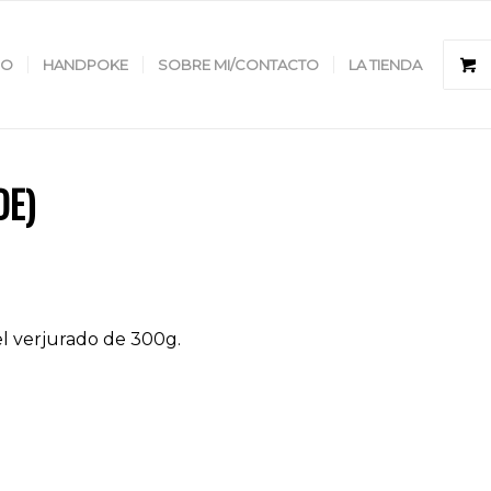
GO
HANDPOKE
SOBRE MI/CONTACTO
LA TIENDA
DE)
el verjurado de 300g.