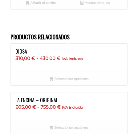
Añadir al carrito
Mostrar detalles
PRODUCTOS RELACIONADOS
DIOSA
Rango
310,00
€
-
430,00
€
IVA incluido
de
precios:
Seleccionar opciones
desde
310,00 €
hasta
LA ENCINA – ORIGINAL
430,00 €
Rango
605,00
€
-
755,00
€
IVA incluido
de
precios:
Seleccionar opciones
desde
605,00 €