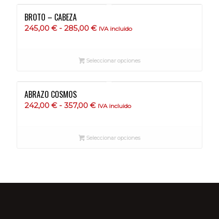
hasta
BROTO – CABEZA
755,00 €
Rango
245,00
€
-
285,00
€
IVA incluido
de
precios:
Seleccionar opciones
desde
245,00 €
hasta
ABRAZO COSMOS
285,00 €
Rango
242,00
€
-
357,00
€
IVA incluido
de
precios:
Seleccionar opciones
desde
242,00 €
hasta
357,00 €