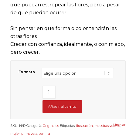
que puedan estropear las flores, pero a pesar
hasta
330,00 €
de que puedan ocurrir.
•
Sin pensar en que forma o color tendrán las
otras flores.
Crecer con confianza, idealmente, o con miedo,
pero crecer.
Formato
Añadir al carrito
Limpiar
SKU:
N/D
Categoría:
Originales
Etiquetas:
ilustración
,
maestras verdes
,
mujer
,
primavera
,
semilla