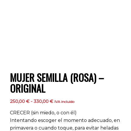
MUJER SEMILLA (ROSA) –
ORIGINAL
Rango
250,00
€
-
330,00
€
IVA incluido
de
CRECER (sin miedo, o con él)
precios:
Intentando escoger el momento adecuado, en
desde
primavera o cuando toque, para evitar heladas
250,00 €