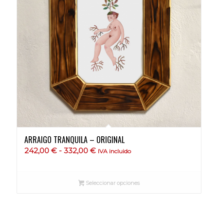
ARRAIGO TRANQUILA – ORIGINAL
Rango
242,00
€
-
332,00
€
IVA incluido
de
precios:
Seleccionar opciones
desde
242,00 €
hasta