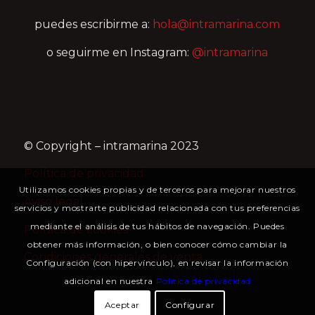
puedes escribirme a:
hola@intramarina.com
o seguirme en Instagram:
@intramarina
© Copyright – intramarina 2023
Política de privacidad
Utilizamos cookies propias y de terceros para mejorar nuestros
Aviso legal
servicios y mostrarte publicidad relacionada con tus preferencias
mediante el análisis de tus hábitos de navegación. Puedes
Política de cookies
obtener más información, o bien conocer cómo cambiar la
Condiciones generales de venta
Configuración (con hipervínculo), en revisar la información
adicional en nuestra
Política de privacidad
Aceptar
Configurar