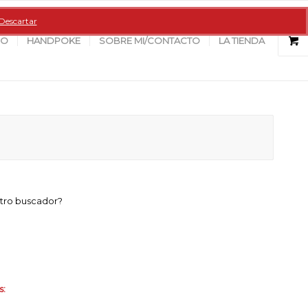
Descartar
GO
HANDPOKE
SOBRE MI/CONTACTO
LA TIENDA
stro buscador?
s: