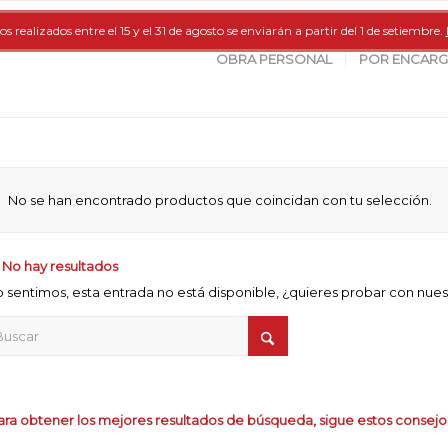
os realizados entre el 15 y el 31 de agosto se enviarán a partir del 1 de setiembre.
OBRA PERSONAL
POR ENCAR
No se han encontrado productos que coincidan con tu selección.
 No hay resultados
o sentimos, esta entrada no está disponible, ¿quieres probar con nue
ara obtener los mejores resultados de búsqueda, sigue estos consejo